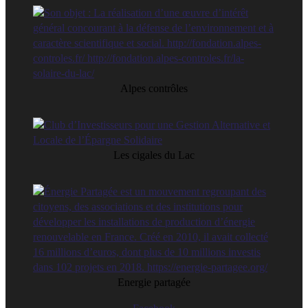
Alpes contrôles
Les cigales du Lac
Energie partagée