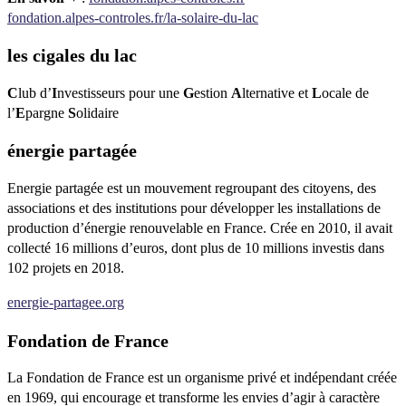
fondation.alpes-controles.fr/la-solaire-du-lac
les cigales du lac
C
lub d’
I
nvestisseurs pour une
G
estion
A
lternative et
L
ocale de
l’
E
pargne
S
olidaire
énergie partagée
Energie partagée est un mouvement regroupant des citoyens, des
associations et des institutions pour développer les installations de
production d’énergie renouvelable en France. Crée en 2010, il avait
collecté 16 millions d’euros, dont plus de 10 millions investis dans
102 projets en 2018.
energie-partagee.org
Fondation de France
La Fondation de France est un organisme privé et indépendant créée
en 1969, qui encourage et transforme les envies d’agir à caractère